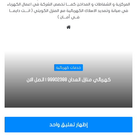
المركزية و الشفاطات و المداخن كمــــا تخصص الشركة في اعمال الكهرباء
في صيانة وتمديد الاسلاك الكهربائية مع المنزل الكويتي ( انــــت دايمـــا
فــي أمـــان )
م
و
ق
ع
ا
ل
خدمات كهربائية
و
ي
كهربائي منازل العدان 99902388 | اتصل الان
ب
إظهار تعليق واحد