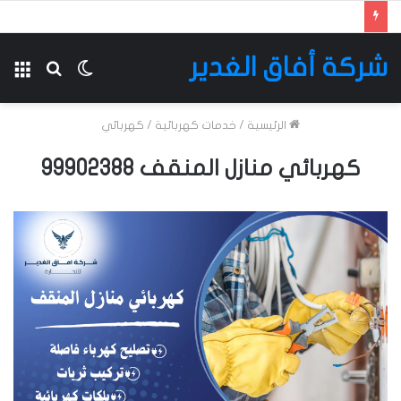
شركة أفاق الغدير
الوضع
بحث
الق
المظلم
عن
الرئيسية
/
خدمات كهربائية
/
كهربائي
كهربائي منازل المنقف 99902388