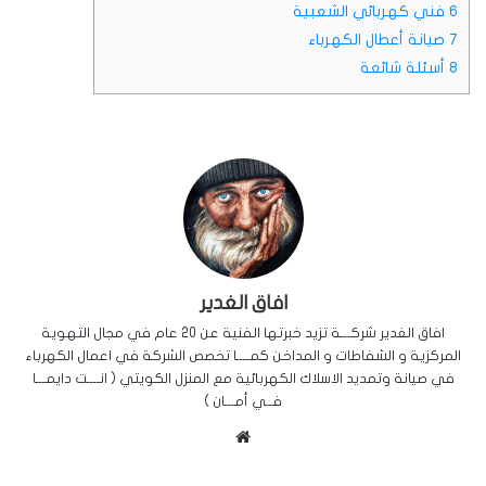
6
فني كهربائي الشعبية
7
صيانة أعطال الكهرباء
8
أسئلة شائعة
افاق الغدير
افاق الغدير شركـــة تزيد خبرتها الفنية عن 20 عام في مجال التهوية
المركزية و الشفاطات و المداخن كمــــا تخصص الشركة في اعمال الكهرباء
في صيانة وتمديد الاسلاك الكهربائية مع المنزل الكويتي ( انــــت دايمـــا
فــي أمـــان )
م
و