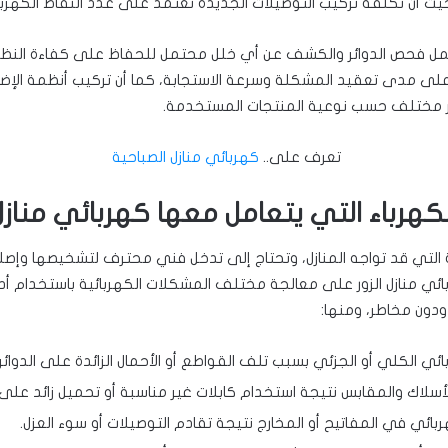
يث أن تكلفة تركيب التوصيلات الجديدة تعتمد على عدد النقاط الكهربا
تشمل فحص الدوائر والكشف عن أي خلل محتمل للحفاظ على كفاءة النظام
ً على مدى تعقيد المشكلة وسرعة الاستجابة، كما أن تركيب أنظمة الإضا
ر مختلف حسب نوعية المنتجات المستخدمة.
تعرف على..
كهربائي منازل الصباحية
كهرباء التي يتعامل معها كهربائي منازل 
ية التي قد تواجه المنازل، وتحتاج إلى تدخل فني محترف لتشخيصها وإصل
ئي منازل الزور على معالجة مختلف المشكلات الكهربائية باستخدام أد
دون مخاطر، ومنها:
بائي الكلي أو الجزئي بسبب تلف القواطع أو الأحمال الزائدة على الدوائر 
الأسلاك والمقابس نتيجة استخدام كابلات غير مناسبة أو تحميل زائد على ا
ائي في المفاتيح أو المخارج نتيجة تقادم التوصيلات أو سوء العزل.