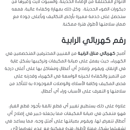
الأنواع المختلفة من الإضاءة الحديثة، والسبوت لايت وغيرها من
ديكورات الضوء الحديثة، وكل ذلك بمهارة وكفاءة عالية، فمعه
ستحصل على خدمة مميزة بأرخص التكاليف وبأعلى جودة مع
ضمان سلامتها لأطول فترة ممكنة.
رقم كهربائي الرابية
أصبح
كهربائي منازل الرابية
من الفنيين المحترفين المتخصصين في
الكهرباء، حيث يعمل على صيانة المكيفات وتركيبها بشكل غاية
في الإتقان، ويقوم بإصلاح أي أعطال ومشاكل بها على أعلى درجة
من التميز والكفاءة لخبرته الواسعة في الكهرباء وقدرته على
فحص المكيف وكافة الأسلاك والوصلات الموجودة به للتأكد من
سلامتها و التعرف على الأسباب وراء أي أعطال.
علاوة على ذلك يستطيع تغيير أي قطع تالفة بأجود قطع الغيار،
فهو متمكن في صيانة المكيفات مما يجعله خبير في إصلاح أي
أعطال تتعرض لها، ويقوم بصيانتها على أمثل وجه، مما يساعد في
تشغيلها بشكل ممتاز لأطول فترة ممكنة مع عدم تعرضها لأي