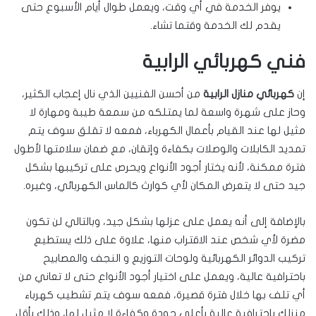
يوفر الخدمة في أي وقت، ويعمل طوال أيام الأسبوع حتى
يقدم لك الخدمة وقتما تشاء.
فني كهربائي الرابية
إن
كهربائي منازل الرابية
من أحسن الفنيين الذي نال إعجاب الكثير،
وحاز على شهرة واسعة لما يمتلكه من سمعة طيبة ومهارة لا
مثيل لها عند القيام بأعمال الكهرباء، فمعه لا تقلق سوف يتم
تمديد الكابلات والوصلات بكفاءة وإتقان، مع ضمان سلامتها لأطول
فترة ممكنة، لأنه يختار أجود الأنواع ويحرص على تركيبها بشكل
جيد حتى لا يتعرض المكان لأي كوارث كالماس الكهربائي، وغيره.
بالإضافة إلى أنه يعمل على عزلها بشكل جيد، وبالتالي لن تكون
مضرة لأي شخص عند الاقتراب منها، علاوة على ذلك يستطيع
تركيب الدوائر الكهربائية ولوحات التوزيع و النجف والمصابيح
باحترافية عالية، ويعمل على اختيار أجود الأنواع حتى لا تعاني من
أي تلف بها خلال فترة قصيرة، فمعه سوف يتم تشطيب كهرباء
منزلك باحترافية عالية بأعلى جودة وكفاءة لا مثيل لها، وذلك بأقل