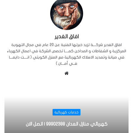
افاق الغدير
افاق الغدير شركـــة تزيد خبرتها الفنية عن 20 عام في مجال التهوية
المركزية و الشفاطات و المداخن كمــــا تخصص الشركة في اعمال الكهرباء
في صيانة وتمديد الاسلاك الكهربائية مع المنزل الكويتي ( انــــت دايمـــا
فــي أمـــان )
م
و
ق
ع
ا
ل
خدمات كهربائية
و
ي
كهربائي منازل العدان 99902388 | اتصل الان
ب