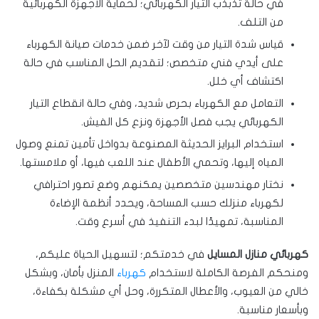
في حالة تذبذب التيار الكهربائي؛ لحماية الأجهزة الكهربائية
من التلف.
قياس شدة التيار من وقت لآخر ضمن خدمات صيانة الكهرباء
على أيدي فني متخصص؛ لتقديم الحل المناسب في حالة
اكتشاف أي خلل.
التعامل مع الكهرباء بحرص شديد، وفي حالة انقطاع التيار
الكهربائي يجب فصل الأجهزة ونزع كل الفيش.
استخدام البرايز الحديثة المصنوعة بدواخل تأمين تمنع وصول
المياه إليها، وتحمي الأطفال عند اللعب فيها، أو ملامستها.
نختار مهندسين متخصصين يمكنهم وضع تصور احترافي
لكهرباء منزلك حسب المساحة، ويحدد أنظمة الإضاءة
المناسبة، تمهيدًا لبدء التنفيذ في أسرع وقت.
كهربائي منازل المسايل
في خدمتكم؛ لتسهيل الحياة عليكم،
ومنحكم الفرصة الكاملة لاستخدام
كهرباء
المنزل بأمان، وبشكل
خالي من العيوب، والأعطال المتكررة، وحل أي مشكلة بكفاءة،
وبأسعار مناسبة.