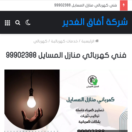
فني كهربائي منازل المسايل 99902388
شركة أفاق الغدير
الوضع
بحث
الق
المظلم
عن
الرئيسية
/
خدمات كهربائية
/
كهربائي
فني كهربائي منازل المسايل 99902388