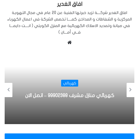
افاق الغدير
افاق الغدير شركـــة تزيد خبرتها الفنية عن 20 عام في مجال التهوية
المركزية و الشفاطات و المداخن كمــــا تخصص الشركة في اعمال الكهرباء
في صيانة وتمديد الاسلاك الكهربائية مع المنزل الكويتي ( انــــت دايمـــا
فــي أمـــان )
م
و
ق
ع
ا
ل
كهربائي
و
ي
كهربائي منازل مشرف 99902388 – اتصل الان
ب