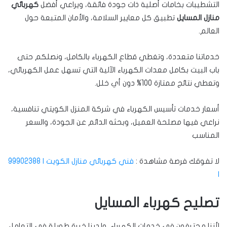
التشطيبات بخامات أصلية ذات جودة فائقة، ويراعي أفضل
كهربائي
منازل المسايل
تطبيق كل معايير السلامة، والأمان المتبعة حول
العالم.
خدماتنا متعددة، وتغطي قطاع الكهرباء بالكامل، ونصلكم حتى
باب البيت بكامل معدات الكهرباء الآلية التي تسهل عمل الكهربائي،
وتعطي نتائج ممتازة 100% دون أي خلل.
أسعار خدمات تأسيس الكهرباء في شركة المنزل الكويتي تنافسية،
نراعي فيها مصلحة العميل، وبحثه الدائم عن الجودة، والسعر
المناسب
لا تفوقك فرصة مشاهدة :
فني كهربائي منازل الكويت | 99902388
|
تصليح كهرباء المسايل
لأننا محترفون في خدمات الكهرباء، ولدينا خبرة طويلة في التعامل