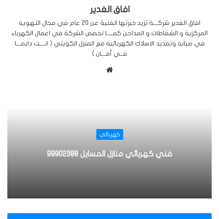
افاق الغدير
افاق الغدير شركـــة تزيد خبرتها الفنية عن 20 عام في مجال التهوية
المركزية و الشفاطات و المداخن كمــــا تخصص الشركة في اعمال الكهرباء
في صيانة وتمديد الاسلاك الكهربائية مع المنزل الكويتي ( انــــت دايمـــا
فــي أمـــان )
م
و
ق
ع
ا
ل
كهربائي
و
ي
فني كهربائي منازل المسايل 99902388
ب