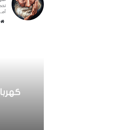
تخصص
أمـــ
م
و
ق
ع
ا
ل
و
ي
ب