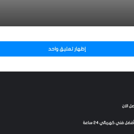
 أفضل فني كهربائي 24 ساعة
9990 – اتصل الان
إظهار تعليق واحد
9990238 | فني كهرباء 24 ساعة
هربائي محترف خدمة 24 ساعة