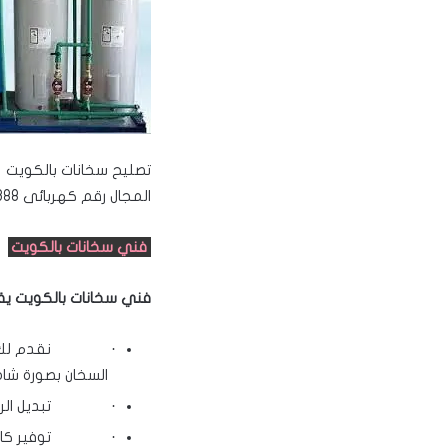
المجال رقم كهربائى 99902388
فني سخانات بالكويت
فني سخانات بالكويت يقد
· نقدم لك خدمة 
السخان بصورة شام
· تبديل الرادارا
· توفير كافة قطع