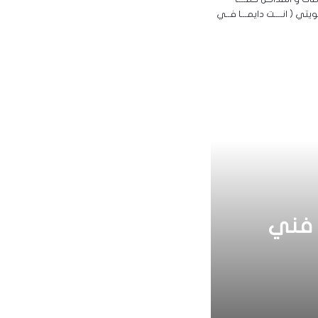
 ( انــــت دايمـــا فــي
9990238 | أفضل فني