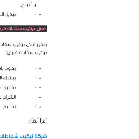
والأنواع.
· تبديل الشمع ا
فني تركيب سخانات مركز
يتميز فني تركيب سخانات
تركيب سخانات فهي:
· يقوم باستخدام
· يمتلك الخبرة 
· تقديم كافة ال
· الالتزام بالمو
· تقديم الخدما
أقرأ أيضاً :
شركة تركيب شفاطات م