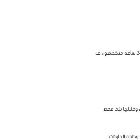
تصليح سخانات بالكويت | أفضل فني تصليح وتركيب وصيانة سخانات مركزية في الكويت خدمة 24 ساعة متخصصون ف
وخلالها يتم فحص
كافة الماركات