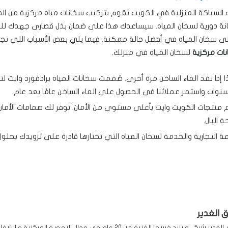
لسباكة المنزلية في الكويت تقوم بتركيب سخانات مياه مركزية من ال
ة دورية لسخان المياه. سيساعدك هذا على ضمان بذل قصارى جهدك ل
ى سخان المياه في أفضل حالة ممكنة. فيما يلي بعض الأسباب التي تج
ات مركزية
لسخان المياه في منزلك.
ًا إذا نفد الماء الساخن مرة أخرى. صُممت سخانات المياه برادفورد وايت لت
لسنوات واستمر عملائنا في الحصول على الماء الساخن عامًا بعد عام.
 منتجات الكويت وايت بأعلى مستوى من الأمان. توفر لك صمامات الأمان
 البال.
ة التجارية والخدمة لسخان المياه التي تختارها قادرة على تزويدك بحلول
ق الغدير
افاق الغدير شركـــة تزيد خبرتها الفنية عن 20 عام في مجال التهوية الم