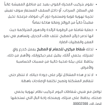
نقوم بتركيب المحرك القوي بعيد عن مناطق المعيشة غالباً
في السطح، السرداب، أو داخل السقف المستعار سوف تعيش
تجربة تهوية قوية ومستمرة دون أي ضوضاء مزعجة. تخيل
مطبخاً خالياً من الروائح وصالة هادئة تماماً!
حماية شاملة من الرطوبة الزائدة والدهون المتراكمة حيث
انها تدمر خزائن المطبخ، تتلف طلاء الجدران، وتساهم في نمو
العفن والفطريات الضارة.
لذلك
شفاط مركزي للحمام او المطبخ
يعمل كدرع واقٍ
لمنزلك، يحمي أثاثك، يطيل عمر ديكوراتك، والأهم من ذلك،
يحافظ على بيئة صحية خالية من مسببات الحساسية
والأمراض.
لا تدع هذه المشاكل تؤثر على جودة حياتك. لا تنتظر حتى
تتفاقم المشكلة وتصبح تكلفة الإصلاحات باهظة.
تواصل مع فنيي شفاطات اليوم لتركيب نظام تهوية يحمي
صحتك، يحافظ على منزلك، ويمنحك راحة البال التي تستحقها
اتصل الان 99902388.