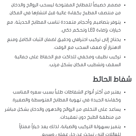
مصمم خصيصاً للمطابخ المفتوحة ليسحب الروائح والدخان
من منتصف المطبخ بكفاءة عالية قبل انتشارها في المكان.
يتوفر بتصاميم وأحجام متعددة تناسب المطابخ الحديثة، مع
خيارات بإضاءة LED وتحكم ذكي.
يحتاج إلى تركيب احترافي ودقيق لضمان الثبات الكامل ومنع
الاهتزاز أو ضعف السحب مع الوقت.
تركيب نظيف ومخفي للداكت مع الحفاظ على جمالية
السقف وتشطيب المكان بشكل مرتب.
شفاط الحائط
يعتبر من أكثر أنواع الشفاطات طلباً بسبب سعره المناسب
وكفاءته الجيدة في تهوية المطابخ المتوسطة والصغيرة.
يساعد على التخلص من الروائح والدهون والدخان بشكل مباشر
من منطقة الطبخ دون تعقيدات.
يتميز بسهولة التركيب والصيانة، لذلك يعد خياراً ممتازاً
للعائلات التي تبحث عن حل عملي وسريع.