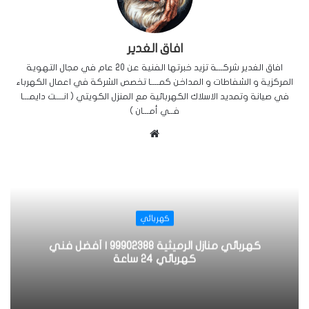
افاق الغدير
افاق الغدير شركـــة تزيد خبرتها الفنية عن 20 عام في مجال التهوية
المركزية و الشفاطات و المداخن كمــــا تخصص الشركة في اعمال الكهرباء
في صيانة وتمديد الاسلاك الكهربائية مع المنزل الكويتي ( انــــت دايمـــا
فــي أمـــان )
موقع
الويب
كهربائي
كهربائي منازل الرميثية 99902388 | أفضل فني
كهربائي 24 ساعة