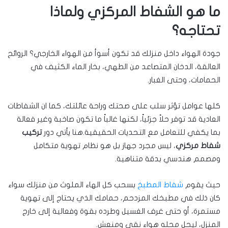
ما هو الشفاط المركزي ولماذا
تحتاجه؟
جودة الهواء داخل منزلك قد تكون أسوأ من الهواء الخارجي؟ الروائح
العالقة، الدخان المتصاعد من الطهي، بخار الماء الكثيف في
الحمامات، وحتى الغبار.
كلها عوامل تؤثر سلب على صحتك وراحة عائلتك، كما ان الشفاطات
العادية قد توفر حلاً جزئياً، لكنها غالباً ما تكون صاخبة وغير فعالة
بما يكفي للتعامل مع التحديات الحقيقية.هنا يأتي دور
تركيب
شفاط مركزي
، ليس مجرد جهاز بل هو نظام تهوية متكامل
ومصمم هندسي بدقة متناهية.
حيث يقوم
شفاط المطبخ
بسحب كل الهاء الملوث من منزلك سواء
كان ذلك في مطبخك المزدحم، حمامك الذي يحتاج إلى تهوية
مستمرة، أو حتى غرف الغسيل وطرده بقوة وفعالية إلى خارج
المنزل، ليحل محله هواء نقي ومنعش.