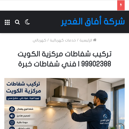
شركة أفاق الغدير
الوضع
بحث
الق
المظلم
عن
الرئيسية
/
خدمات كهربائية
/
كهربائي
تركيب شفاطات مركزية الكويت
99902388 | فني شفاطات خبرة