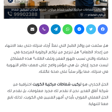
تركيب شفاطات مركزية, تركيب شفاط مركزي, شفاط مركزي للمطبخ, شفاط
مركزي للحمام
فيسبوك
تويتر
ماسنجر
واتساب
تيلقرام
ڤايبر
مشاركة عبر البريد
هل سئمت من روائح الطبخ التي تملأ أرجاء منزلك حتى بعد الانتهاء
من إعداد الطعام؟ هل تنزعج من تراكم الرطوبة المزعجة في
حمامك والتي تسبب ظهور العفن وتلف الطلاء؟ هذه المشاكل
ليست مجرد إزعاج، بل هي مؤشر واضح على ضعف نظام التهوية
في منزلك، مما يؤثر سلباً على صحة عائلتك.
الحل الجذري هو
تركيب شفاطات مركزية الكويت
احترافية من
شركة آفاق الغدير، نحن لا نقدم لك مجرد معلومات، بل نقدم لك
الحل العملي الفوري بأيدي أمهر الفنيين في الكويت، لذلك تابع
معنا للنهاية.