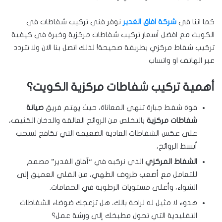
كما اننا في
شركة افاق الغدير
نوفر فني تركيب شفاطات في
الكويت مع افضل أسعار تركيب شفاطات مركزية وخبرة في كيفية
تركيب شفاط مركزي بطريقة صحيحة! لذلك اتصل بنا الان ولا تتردد
عبر الهاتف او واتساب
أهمية تركيب شفاطات مركزية الكويت؟
قوة شفط جبارة تنهي المعاناة، حيث يهتم فريق
صيانة
شفاطات مركزية
بالتخلص من الروائح العالقة والدخان الكثيف،
على عكس الشفاطات العادية الضعيفة التي تكافح لسحب
أبسط الروائح،
الشفاط المركزي
الذي نركبه في “آفاق الغدير” مصمم
للتعامل مع أصعب ظروف الطهي، من القلي العميق إلى
الشواء، وأعلى مستويات الرطوبة في الحمامات.
هدوء لا مثيل له لراحة بالك، هل تزعجك ضوضاء الشفاطات
التقليدية التي تحول مطبخك إلى ورشة عمل؟